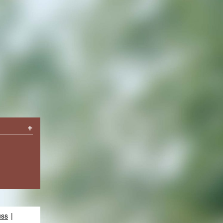
+
uss