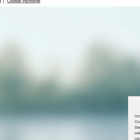
g
Cookie-Richtlinie
Um
Co
Si
ode
ni