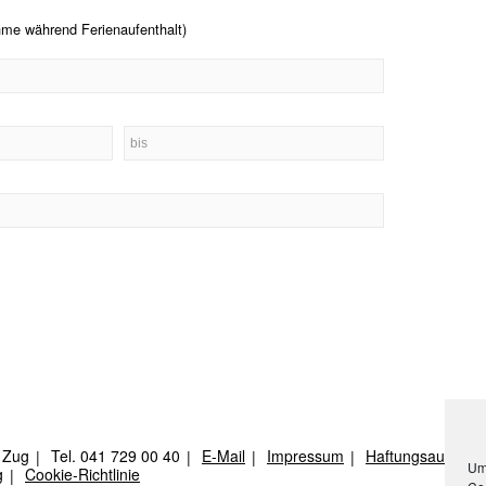
hme während Ferienaufenthalt)
 Zug
Tel.
041 729 00 40
E-Mail
Impressum
Haftungsausschl
Um
g
Cookie-Richtlinie