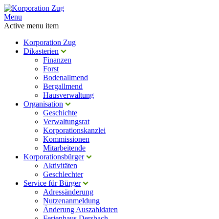
Menu
Active menu item
Korporation Zug
Dikasterien
Finanzen
Forst
Bodenallmend
Bergallmend
Hausverwaltung
Organisation
Geschichte
Verwaltungsrat
Korporationskanzlei
Kommissionen
Mitarbeitende
Korporationsbürger
Aktivitäten
Geschlechter
Service für Bürger
Adressänderung
Nutzenanmeldung
Änderung Auszahldaten
Ferienhaus Dersbach