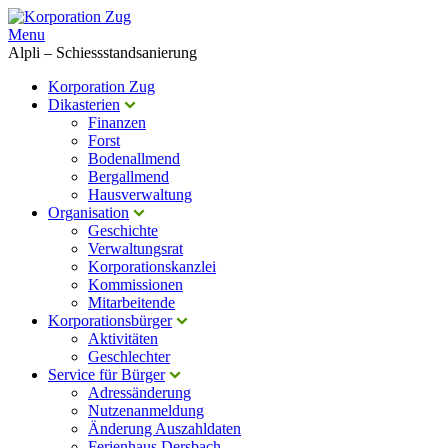
Menu
Alpli – Schiessstandsanierung
Korporation Zug
Dikasterien
Finanzen
Forst
Bodenallmend
Bergallmend
Hausverwaltung
Organisation
Geschichte
Verwaltungsrat
Korporationskanzlei
Kommissionen
Mitarbeitende
Korporationsbürger
Aktivitäten
Geschlechter
Service für Bürger
Adressänderung
Nutzenanmeldung
Änderung Auszahldaten
Ferienhaus Dersbach